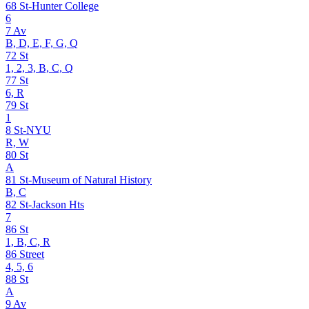
68 St-Hunter College
6
7 Av
B, D, E, F, G, Q
72 St
1, 2, 3, B, C, Q
77 St
6, R
79 St
1
8 St-NYU
R, W
80 St
A
81 St-Museum of Natural History
B, C
82 St-Jackson Hts
7
86 St
1, B, C, R
86 Street
4, 5, 6
88 St
A
9 Av