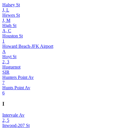
Halsey St
J, L
Hewes St
J, M
High St
A, C
Houston St
1
Howard Beach-JFK Airport
A
Hoyt St
2, 3
Huguenot
SIR
Hunters Point Av
7
Hunts Point Av
6
I
Intervale Av
2, 5
Inwood-207 St