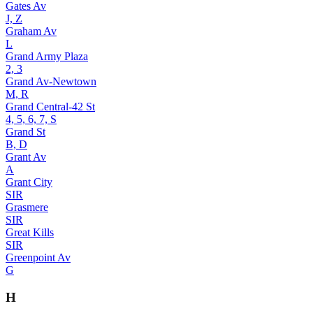
Gates Av
J, Z
Graham Av
L
Grand Army Plaza
2, 3
Grand Av-Newtown
M, R
Grand Central-42 St
4, 5, 6, 7, S
Grand St
B, D
Grant Av
A
Grant City
SIR
Grasmere
SIR
Great Kills
SIR
Greenpoint Av
G
H