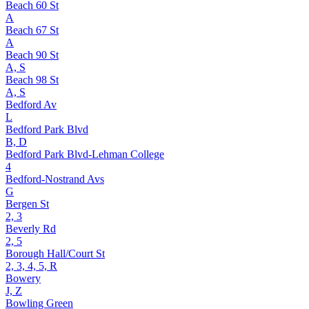
Beach 60 St
A
Beach 67 St
A
Beach 90 St
A, S
Beach 98 St
A, S
Bedford Av
L
Bedford Park Blvd
B, D
Bedford Park Blvd-Lehman College
4
Bedford-Nostrand Avs
G
Bergen St
2, 3
Beverly Rd
2, 5
Borough Hall/Court St
2, 3, 4, 5, R
Bowery
J, Z
Bowling Green