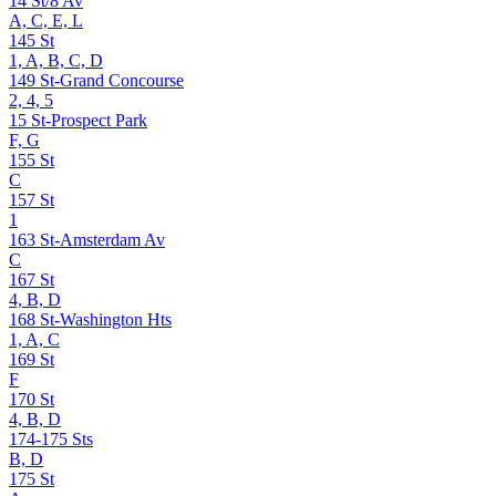
14 St/8 Av
A, C, E, L
145 St
1, A, B, C, D
149 St-Grand Concourse
2, 4, 5
15 St-Prospect Park
F, G
155 St
C
157 St
1
163 St-Amsterdam Av
C
167 St
4, B, D
168 St-Washington Hts
1, A, C
169 St
F
170 St
4, B, D
174-175 Sts
B, D
175 St