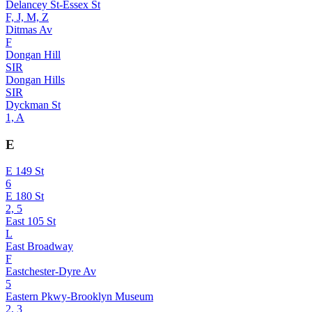
Delancey St-Essex St
F, J, M, Z
Ditmas Av
F
Dongan Hill
SIR
Dongan Hills
SIR
Dyckman St
1, A
E
E 149 St
6
E 180 St
2, 5
East 105 St
L
East Broadway
F
Eastchester-Dyre Av
5
Eastern Pkwy-Brooklyn Museum
2, 3