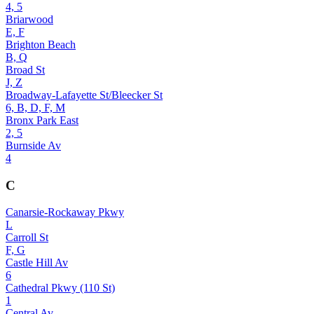
4, 5
Briarwood
E, F
Brighton Beach
B, Q
Broad St
J, Z
Broadway-Lafayette St/Bleecker St
6, B, D, F, M
Bronx Park East
2, 5
Burnside Av
4
C
Canarsie-Rockaway Pkwy
L
Carroll St
F, G
Castle Hill Av
6
Cathedral Pkwy (110 St)
1
Central Av