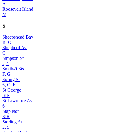
A
Roosevelt Island
M
S
Sheepshead Bay
B, Q
Shepherd Av
C
Simpson St
2, 5
Smith-9 Sts
F, G
Spring St
6, C, E
St George
SIR
St Lawrence Av
6
Stapleton
SIR
Sterling St
2, 5