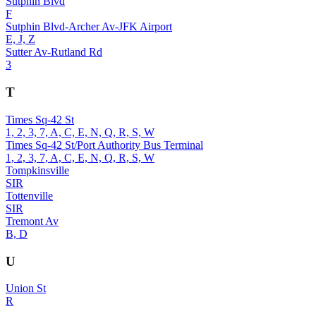
Sutphin Blvd
F
Sutphin Blvd-Archer Av-JFK Airport
E, J, Z
Sutter Av-Rutland Rd
3
T
Times Sq-42 St
1, 2, 3, 7, A, C, E, N, Q, R, S, W
Times Sq-42 St/Port Authority Bus Terminal
1, 2, 3, 7, A, C, E, N, Q, R, S, W
Tompkinsville
SIR
Tottenville
SIR
Tremont Av
B, D
U
Union St
R