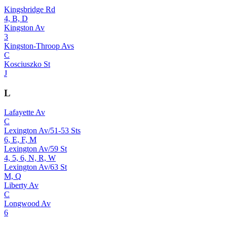
Kingsbridge Rd
4, B, D
Kingston Av
3
Kingston-Throop Avs
C
Kosciuszko St
J
L
Lafayette Av
C
Lexington Av/51-53 Sts
6, E, F, M
Lexington Av/59 St
4, 5, 6, N, R, W
Lexington Av/63 St
M, Q
Liberty Av
C
Longwood Av
6