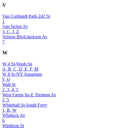
V
Van Cortlandt Park-242 St
1
Van Siclen Av
3, C, J, Z
Vernon Blvd-Jackson Av
7
W
W 4 St-Wash Sq
A, B, C, D, E, F, M
W 8 St-NY Aquarium
F, Q
Wall St
2, 3, 4, 5
West Farms Sq-E Tremont Av
2, 5
Whitehall St-South Ferry
1, R, W
Whitlock Av
6
Winthrop St