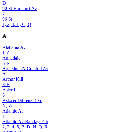
D
90 St-Elmhurst Av
7
96 St
1, 2, 3, B, C, Q
A
Alabama Av
J, Z
Annadale
SIR
Aqueduct-N Conduit Av
A
Arthur Kill
SIR
Astor Pl
6
Astoria-Ditmars Blvd
N, W
Atlantic Av
L
Atlantic Av-Barclays Ctr
2, 3, 4, 5, B, D, N, Q, R