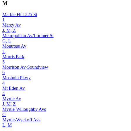
M
Marble Hill-225 St
1
Marcy Av
J, M, Z
Metropolitan Av/Lorimer St
G, L
Montrose Av
L
Morris Park
5
Morrison Av-Soundview
6
Mosholu Pkwy
4
Mt Eden Av
4
Myrtle Av
J, M, Z
Myrtle-Willoughby Avs
G
Myrtle-Wyckoff Avs
L, M