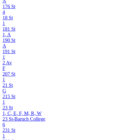
A
176 St
4
18 St
1
181 St
1, A
190 St
A
191 St
1
2 Av
F
207 St
1
21 St
G
215 St
1
23 St
1, C, E, F, M, R, W
23 St-Baruch College
6
231 St
1