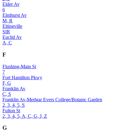
Elder Av
6
Elmhurst Av
M, R
Eltingville
SIR
Euclid Av
A, C
F
Flushing-Main St
7
Fort Hamilton Pkwy
F, G
Franklin Av
C, S
Franklin Av-Medgar Evers College/Botanic Garden
2, 3, 4, 5, S
Fulton St
2, 3, 4, 5, A, C, G, J, Z
G