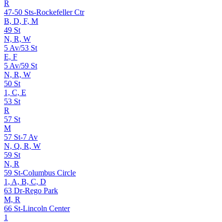
R
47-50 Sts-Rockefeller Ctr
B, D, F, M
49 St
N, R, W
5 Av/53 St
E, F
5 Av/59 St
N, R, W
50 St
1, C, E
53 St
R
57 St
M
57 St-7 Av
N, Q, R, W
59 St
N, R
59 St-Columbus Circle
1, A, B, C, D
63 Dr-Rego Park
M, R
66 St-Lincoln Center
1