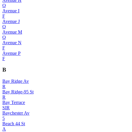
Avenue H
Q
Avenue I
F
Avenue J
Q
Avenue M
Q
Avenue N
F
Avenue P
F
B
Bay Ridge Av
R
Bay Ridge-95 St
R
Bay Terrace
SIR
Baychester Av
5
Beach 44 St
A