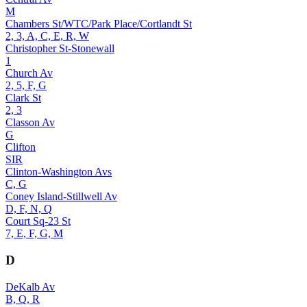
M
Chambers St/WTC/Park Place/Cortlandt St
2, 3, A, C, E, R, W
Christopher St-Stonewall
1
Church Av
2, 5, F, G
Clark St
2, 3
Classon Av
G
Clifton
SIR
Clinton-Washington Avs
C, G
Coney Island-Stillwell Av
D, F, N, Q
Court Sq-23 St
7, E, F, G, M
D
DeKalb Av
B, Q, R