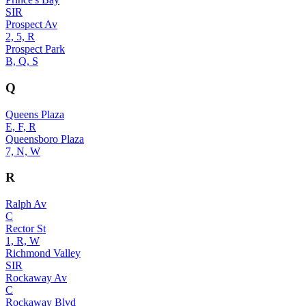
SIR
Prospect Av
2, 5, R
Prospect Park
B, Q, S
Q
Queens Plaza
E, F, R
Queensboro Plaza
7, N, W
R
Ralph Av
C
Rector St
1, R, W
Richmond Valley
SIR
Rockaway Av
C
Rockaway Blvd