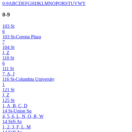
0-9
A
B
C
D
E
F
G
H
I
J
K
L
M
N
O
P
Q
R
S
T
U
V
W
Y
0-9
103 St
6
103 St-Corona Plaza
7
104 St
J, Z
110 St
6
111 St
7, A, J
116 St-Columbia University
1
121 St
J, Z
125 St
1, A, B, C, D
14 St-Union Sq
4, 5, 6, L, N, Q, R, W
14 St/6 Av
1, 2, 3, F, L, M