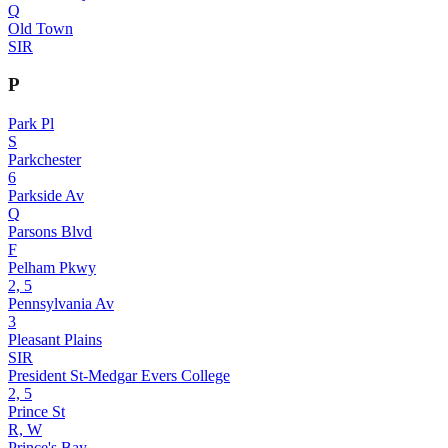
Q
Old Town
SIR
P
Park Pl
S
Parkchester
6
Parkside Av
Q
Parsons Blvd
F
Pelham Pkwy
2, 5
Pennsylvania Av
3
Pleasant Plains
SIR
President St-Medgar Evers College
2, 5
Prince St
R, W
Prince's Bay