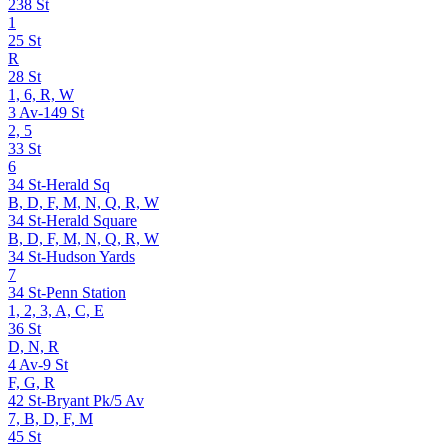
238 St
1
25 St
R
28 St
1, 6, R, W
3 Av-149 St
2, 5
33 St
6
34 St-Herald Sq
B, D, F, M, N, Q, R, W
34 St-Herald Square
B, D, F, M, N, Q, R, W
34 St-Hudson Yards
7
34 St-Penn Station
1, 2, 3, A, C, E
36 St
D, N, R
4 Av-9 St
F, G, R
42 St-Bryant Pk/5 Av
7, B, D, F, M
45 St