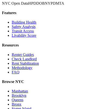
NYC Open Data
HPD
DOB
NYPD
MTA
Features
Building Health
Safety Analysis
Transit Access
Livability Score
Resources
Renter Guides
Check Landlord
Rent Stabilization
Methodology
FAQ
Browse NYC
Manhattan
Brooklyn
Queens
Bronx
Staten Island