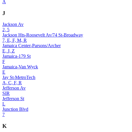
A
J
Jackson Av
2, 5
Jackson Hts-Roosevelt Av/74 St-Broadway
7, E, F, M, R
Jamaica Center-Parsons/Archer
E, J, Z
Jamaica-179 St
F
Jamaica-Van Wyck
E
Jay St-MetroTech
A, C, F, R
Jefferson Av
SIR
Jefferson St
L
Junction Blvd
7
K